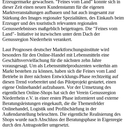
Erzeugermarke gewachsen. "Feines vom Land" konnte sich in
dieser Zeit einen neuen Kundenstamm für die eigenen
Marktveranstaltungen aufbauen und hat auch insgesamt zur
Stärkung des Images regionaler Spezialitäten, des Einkaufs beim
Erzeuger und des touristisch relevanten regionalen
Genusserlebnisses maßgeblich beigetragen. Die "Feines vom
Land"- Initiative ist inzwischen unter dem Dach der
Genussregion Niederrhein verankert.
Laut Prognosen deutscher Marktforschungsinstitute wird
besonders für den Online-Handel mit Lebensmitteln eine
Geschäftsvervielfachung für die nächsten zehn Jahre
vorausgesagt. Um als Lebensmittelproduzenten weiterhin am
Markt bestehen zu können, haben sich die Feines vom Land
Betriebe in ihrer nächsten Entwicklungs-Phase rechtzeitig auf
diesen Trend vorbereitet und das Pilotprojekt gestartet, einen
eigene Onlinehandel aufzubauen. Vor der Umsetzung des
eigentlichen Online-Shops hat sich der Verein Genussregion
Niederrhein e.V. in einer ersten Phase informieret und externe
Beratungsleistungen eingekauft, die die Themenfelder
Onlinehandel, Logistik und Profilschärfung in der
Außendarstellung beleuchten. Die eigentliche Realisierung des
Shops wurde nach Abschluss der Beratungsphase in Eigenregie
durch den Antragssteller umgesetzt.