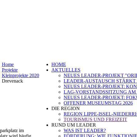
Home
HOME
Projekte
AKTUELLES
Kleinprojekte 2020
NEUES LEADER-PROJEKT "ORI
Drevenack
LEADER-AUSTAUSCH STÄRKT 
NEUES LEADER-PROJEKT: K
LAG-VORSTANDSSITZUNG AM 2
NEUES LEADER-PROJEKT: FO
OFFENER MUSEUMSTAG 2026
DIE REGION
REGION LIPPE-ISSEL-NIEDERR
TOURISMUS UND FREIZEIT
RUND UM LEADER
parkplatz im
WAS IST LEADER?
latz wird häufig
FÖRDERUNG: WIE FUNKTIONIE