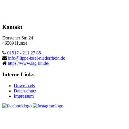
Kontakt
Dorstener Str. 24
46569 Hünxe
01517 - 211 27 85
info@lippe-issel-niederrhein.de
https://www.lag-lin.de/
Interne Links
Downloads
Datenschutz
Impressum