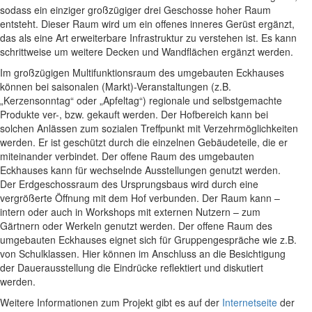
sodass ein einziger großzügiger drei Geschosse hoher Raum
entsteht. Dieser Raum wird um ein offenes inneres Gerüst ergänzt,
das als eine Art erweiterbare Infrastruktur zu verstehen ist. Es kann
schrittweise um weitere Decken und Wandflächen ergänzt werden.
Im großzügigen Multifunktionsraum des umgebauten Eckhauses
können bei saisonalen (Markt)-Veranstaltungen (z.B.
„Kerzensonntag“ oder „Apfeltag“) regionale und selbstgemachte
Produkte ver-, bzw. gekauft werden. Der Hofbereich kann bei
solchen Anlässen zum sozialen Treffpunkt mit Verzehrmöglichkeiten
werden. Er ist geschützt durch die einzelnen Gebäudeteile, die er
miteinander verbindet. Der offene Raum des umgebauten
Eckhauses kann für wechselnde Ausstellungen genutzt werden.
Der Erdgeschossraum des Ursprungsbaus wird durch eine
vergrößerte Öffnung mit dem Hof verbunden. Der Raum kann –
intern oder auch in Workshops mit externen Nutzern – zum
Gärtnern oder Werkeln genutzt werden. Der offene Raum des
umgebauten Eckhauses eignet sich für Gruppengespräche wie z.B.
von Schulklassen. Hier können im Anschluss an die Besichtigung
der Dauerausstellung die Eindrücke reflektiert und diskutiert
werden.
Weitere Informationen zum Projekt gibt es auf der
Internetseite
der