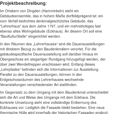
:
Projektbeschreibung
Im Ortskern von Dingden (Hamminkeln) steht ein
Gebäudeensemble, das in hohem Maße dorfbildprägend ist: ein
vom Verfall bedrohtes denkmalgeschütztes Gebäude, das
"Lehrerhaus" aus dem Jahre 1797, und ein mehrstöckiges fast
ebenso altes Wohngebäude (Eckhaus). An diesem Ort soll eine
"BauKulturStelle" eingerichtet werden.
In den Räumen des „Lehrerhauses“ sind die Dauerausstellungen
mit direktem Bezug zu den Baudenkmälern verortet. Für die
gebäudespezifische Dauerausstellung soll darüber hinaus im
Obergeschoss ein stegartiger Rundgang hinzugefügt werden, der
über zwei Wendeltreppen erschlossen wird. Entlang dieses
„Lehrpfades“ befinden sich die Informationen zur Ausstellung.
Parallel zu den Dauerausstellungen, können in den
Erdgeschossräumen des Lehrerhauses wechselnde
Veranstaltungen verschiedenster Art stattfinden.
Im Gegensatz zu dem Umgang mit dem Baudenkmal unterscheidet
sich die Art und Weise des Umgangs mit dem Eckhaus. Die
konkrete Umsetzung sieht eine vollständige Entkernung des
Eckhauses vor. Lediglich die Fassade bleibt bestehen. Eine neue
thermische Hülle wird innerhalb der historischen Fassaden ergänzt,